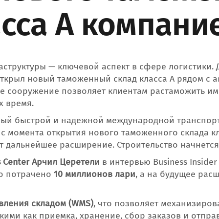
асса А компани
структуры — ключевой аспект в сфере логистики. 
ткрыл новый таможенный склад класса А рядом с 
ое сооружение позволяет клиентам растаможить и
х время.
тный быстрой и надежной международной транспорт
с момента открытия нового таможенного склада кл
т дальнейшее расширение. Строительство начнется
s Center
Арчил Церетели
в интервью Business Insider
о потрачено
10 миллионов лари
, а на будущее ра
вления складом (WMS)
, что позволяет механизиров
ими как приемка, хранение, сбор заказов и отправ