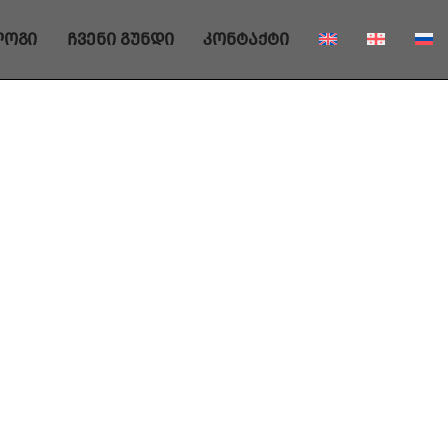
ლოგი
ჩვენი გუნდი
კონტაქტი