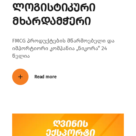
ლოგისტიკური
მხარდამჭერი
FMCG პროდუქტების მწარმოებელი და
იმპორტიორი კომპანია „ნიკორა“ 24
წელია
Read more