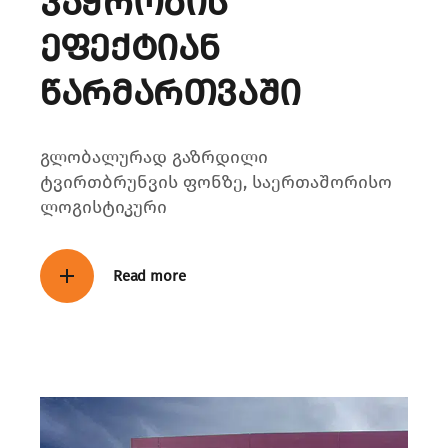
ვაჭრობის
ეფექტიან
წარმართვაში
გლობალურად გაზრდილი
ტვირთბრუნვის ფონზე, საერთაშორისო
ლოგისტიკური
Read more