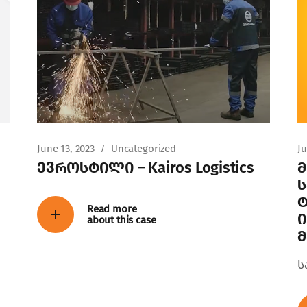
June 13, 2023
Uncategorized
Ju
ევროსტილი – Kairos Logistics
ს
Read more
ი
about this case
ს