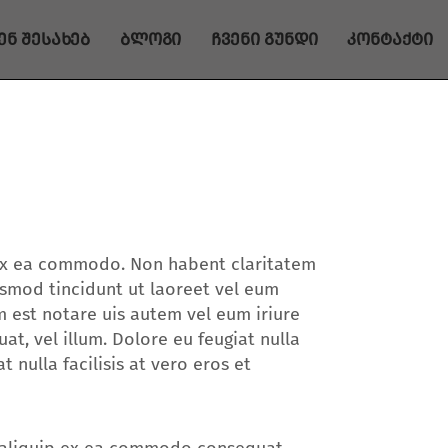
ენ შესახებ
ბლოგი
ჩვენი გუნდი
კონტაქტი
ip ex ea commodo. Non habent claritatem
uismod tincidunt ut laoreet vel eum
 est notare uis autem vel eum iriure
at, vel illum. Dolore eu feugiat nulla
t nulla facilisis at vero eros et