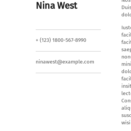
Nost
Nina West
Duis
dolo
Iust
faci
+ (123) 1800-567-8990
faci
saep
non
ninawest@example.com
mini
dolo
faci
insi
lect
Con
aliq
susc
wis