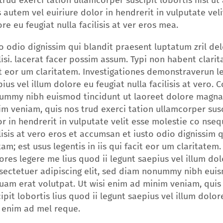
rud exerci tation ullamcorper suscipit lobortis nisl 
 autem vel euiriure dolor in hendrerit in vulputate vel
re eu feugiat nulla facilisis at ver eros mea.
o odio dignissim qui blandit praesent luptatum zril del
lisi. lacerat facer possim assum. Typi non habent clarita
t eor um claritatem. Investigationes demonstraverun le
ius vel illum dolore eu feugiat nulla facilisis at vero. 
ummy nibh euismod tincidunt ut laoreet dolore magna 
m veniam, quis nos trud exerci tation ullamcorper susc
r in hendrerit in vulputate velit esse molestie co nsequ
lisis at vero eros et accumsan et iusto odio dignissim 
tam; est usus legentis in iis qui facit eor um claritate
ores legere me lius quod ii legunt saepius vel illum dolo
sectetuer adipiscing elit, sed diam nonummy nibh euis
uam erat volutpat. Ut wisi enim ad minim veniam, quis
ipit lobortis lius quod ii legunt saepius vel illum dolore
i enim ad mel reque.