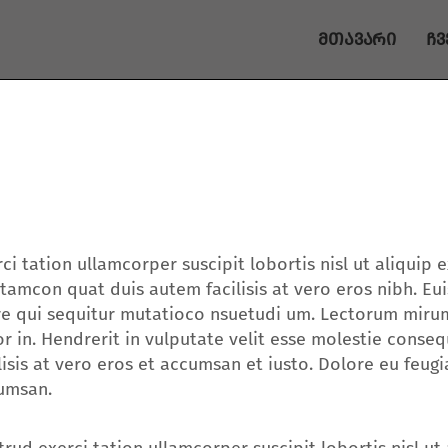
მთავარი
ჩვ
ci tation ullamcorper suscipit lobortis nisl ut aliqu
itamcon quat duis autem facilisis at vero eros nibh. E
ure qui sequitur mutatioco nsuetudi um. Lectorum mirum
r in. Hendrerit in vulputate velit esse molestie consequ
lisis at vero eros et accumsan et iusto. Dolore eu feugia
umsan.