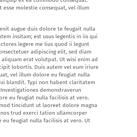
ut aliquip ex ea commodo consequat.
it esse molestie consequat, vel illum
enit augue duis dolore te feugait nulla
tem insitam; est usus legentis in iis qui
ctores legere me lius quod ii legunt
Consectetuer adipiscing elit, sed diam
aliquam erat volutpat. Ut wisi enim ad
ipit lobortis. Duis autem vel eum iriure
at, vel illum dolore eu feugiat nulla
qui blandit. Typi non habent claritatem
m. Investigationes demonstraverun
re eu feugiat nulla facilisis at vero.
mod tincidunt ut laoreet dolore magna
 nos trud exerci tation ullamcorper
 eu feugiat nulla facilisis at vero. Ut