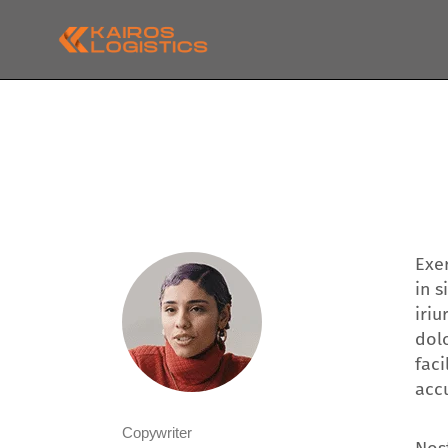
Exer
in s
iri
dolo
faci
acc
Copywriter